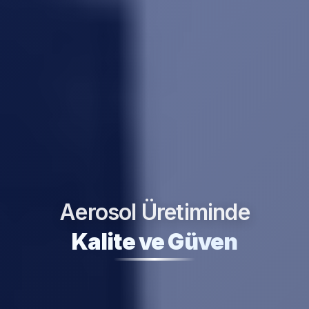
Aerosol Üretiminde
Kalite ve Güven